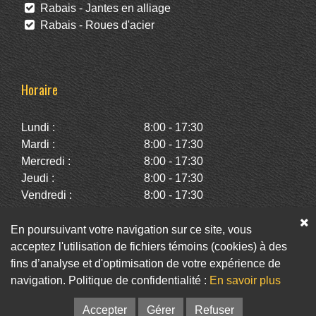
Rabais - Jantes en alliage
Rabais - Roues d'acier
Horaire
Lundi :
8:00 - 17:30
Mardi :
8:00 - 17:30
Mercredi :
8:00 - 17:30
Jeudi :
8:00 - 17:30
Vendredi :
8:00 - 17:30
Samedi :
10:00 - 14:00
Dimanche :
Fermé
En poursuivant votre navigation sur ce site, vous
acceptez l'utilisation de fichiers témoins (cookies) à des
fins d’analyse et d'optimisation de votre expérience de
Facebook
Twitter
Infolettre
navigation. Politique de confidentialité :
En savoir plus
© Pneus St-Hubert • Web :
Option PME
Accepter
Gérer
Refuser