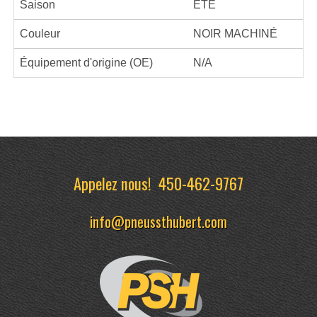
Saison
ÉTÉ
Couleur
NOIR MACHINÉ
Équipement d'origine (OE)
N/A
Appelez nous!
450-462-9767
info@pneussthubert.com