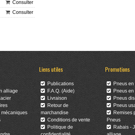
Consulter
Consulter
Liens utiles
Promotions
Publications
Pneus en 
 alliage
F.A.Q. (Aide)
Pneus en l
acier
Livraison
Pneus dis
res
Retour de
Pneus us
 mécaniques
marchandise
Remises po
s
Conditions de vente
Pneus
Politique de
Rabais - J
ndre
confidentialité
alliage