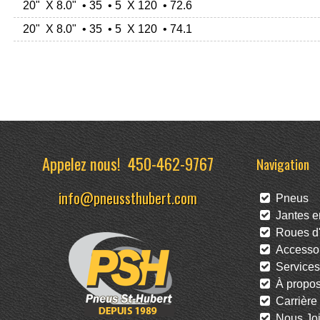
20" X 8.0" • 35 • 5 X 120 • 72.6
20" X 8.0" • 35 • 5 X 120 • 74.1
Appelez nous!
450-462-9767
Navigation
info@pneussthubert.com
Pneus
Jantes en
Roues d'
Accessoi
Services
À propo
Carrière
Nous Joi