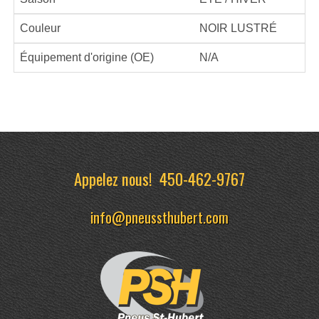
Couleur
NOIR LUSTRÉ
Équipement d'origine (OE)
N/A
Appelez nous!
450-462-9767
info@pneussthubert.com