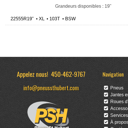
Grandeurs disponibles : 19"
22555R19" • XL • 103T • BSW
Appelez nous!
450-462-9767
Navigation
info@pneussthubert.com
Pneus
Jantes en
Roues d'
Accessoi
Services
À propo