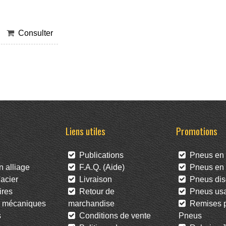
Consulter
Liens utiles
Promotions
Publications
Pneus en 
 alliage
F.A.Q. (Aide)
Pneus en l
acier
Livraison
Pneus dis
res
Retour de
Pneus us
 mécaniques
marchandise
Remises po
s
Conditions de vente
Pneus