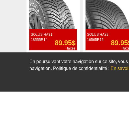
SOLUS HA31
SOLUS HA32
18555R14
16565R15
89.95$
89.95
+taxes
+tax
Commander
Commander
En poursuivant votre navigation sur ce site, vous 
navigation. Politique de confidentialité :
En savoi
Notre sélection de pneus