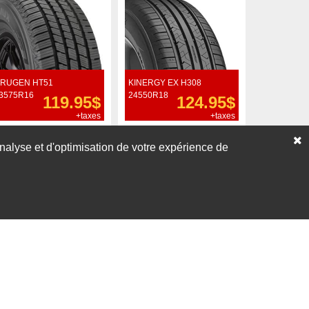
RUGEN HT51
KINERGY EX H308
3575R16
24550R18
119.95$
124.95$
+taxes
+taxes
Commander
Commander
’analyse et d'optimisation de votre expérience de
Voir nos liquidations