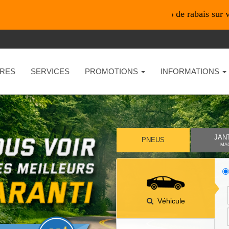
*En ligne seulement* 10% de rabais sur vos achats 
RES
SERVICES
PROMOTIONS
INFORMATIONS
JAN
PNEUS
MA
Véhicule