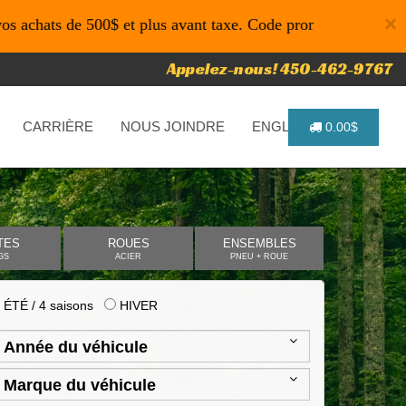
×
de 500$ et plus avant taxe. Code promo: P4616 pour un temps
Appelez-nous! 450-462-9767
CARRIÈRE
NOUS JOINDRE
ENGLISH
0.00$
TES
ROUES
ENSEMBLES
GS
ACIER
PNEU + ROUE
ÉTÉ / 4 saisons
HIVER