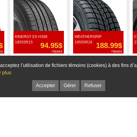
KINERGY EX H308
WEATHERGRIP
C
19555R15
19555R16
2
$
94.95$
188.99$
es
+taxes
+taxes
Commander
Commander
acceptez l'utilisation de fichiers témoins (cookies) à des fins d
r plus
Accepter
Gérer
Refuser