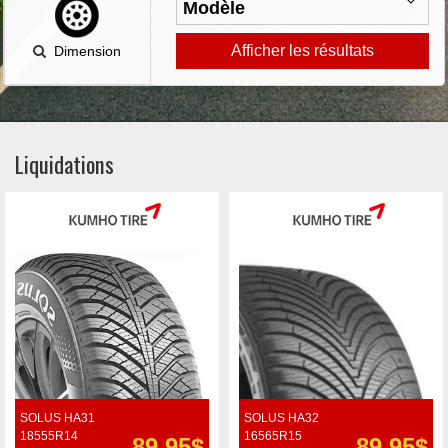
Afficher les résultats
Dimension
Liquidations
SOLUS HA31
SOLUS HA32
18555R14
16565R15
89.95$
89.95$