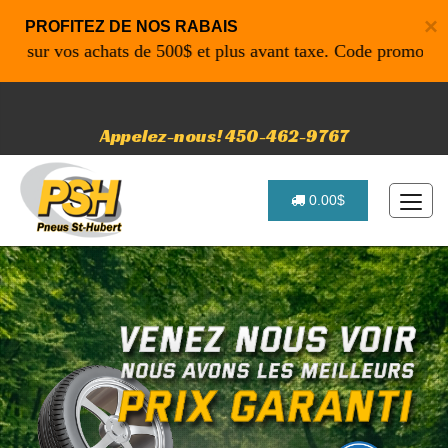
×
PROFITEZ DE NOS RABAIS
r vos achats de 500$ et plus avant taxe. Code promo: P4616 
Appelez-nous! 450-462-9767
0.00$