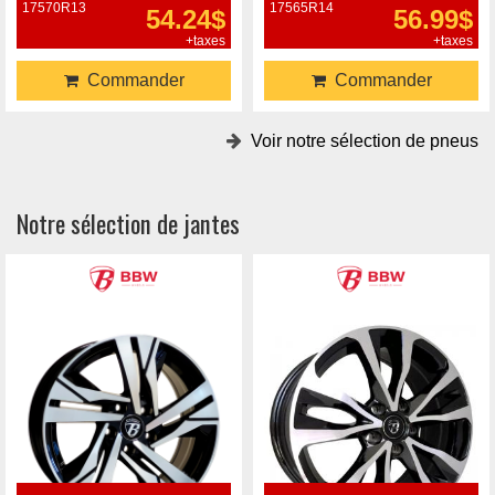
17570R13
17565R14
54.24$
56.99$
+taxes
+taxes
Commander
Commander
Voir notre sélection de pneus
Notre sélection de jantes