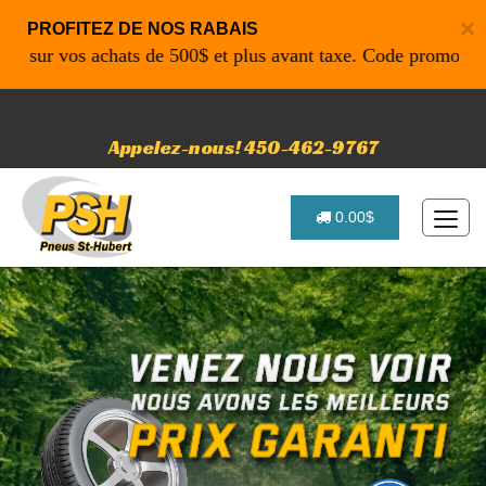
×
PROFITEZ DE NOS RABAIS
r vos achats de 500$ et plus avant taxe. Code promo: P4616 
Appelez-nous! 450-462-9767
0.00$