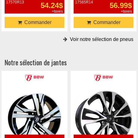
17570R13
17565R14
54.24$
56.99$
+taxes
+taxes
Commander
Commander
Voir notre sélection de pneus
Notre sélection de jantes