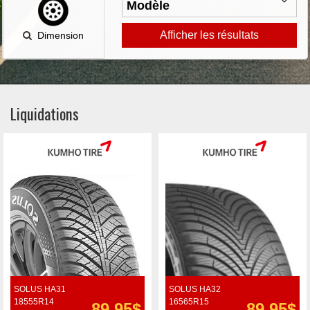
Afficher les résultats
Dimension
Liquidations
SOLUS HA31
SOLUS HA32
18555R14
16565R15
89.95$
89.95$