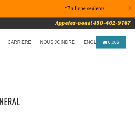
×
*En ligne seulement* 10% de rabais sur
Appelez-nous! 450-462-9767
CARRIÈRE
NOUS JOINDRE
ENGLISH
0.00$
ENERAL