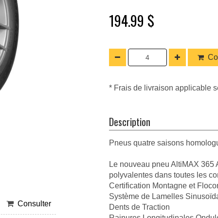
194.99 $
Co
* Frais de livraison applicable s
Description
Pneus quatre saisons homologu
Le nouveau pneu AltiMAX 365 AW
polyvalentes dans toutes les c
Certification Montagne et Floco
Système de Lamelles Sinusoïd
Consulter
Dents de Traction
Rainures Longitudinales Ondul