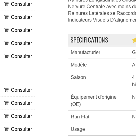
Consulter
Nervure Centrale avec moins d
Rainures Latérales se Raccord
Consulter
Indicateurs Visuels D’aligneme
Consulter
SPÉCIFICATIONS
Consulter
Manufacturier
G
Consulter
Modèle
A
Saison
4
h
Consulter
Équipement d'origine
N
Consulter
(OE)
Consulter
Run Flat
N
Usage
Consulter