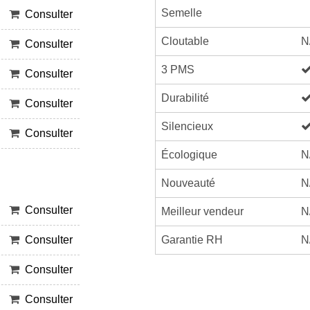
Semelle
Consulter
Cloutable
N
Consulter
3 PMS
Consulter
Durabilité
Consulter
Silencieux
Consulter
Écologique
N
Nouveauté
N
Consulter
Meilleur vendeur
N
Garantie RH
N
Consulter
Consulter
Consulter