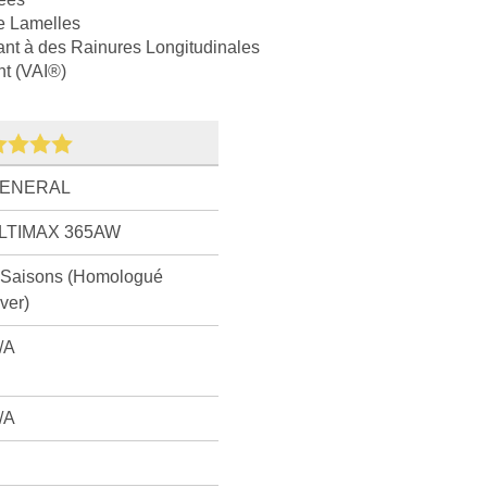
e Lamelles
ant à des Rainures Longitudinales
nt (VAI®)
ENERAL
LTIMAX 365AW
 Saisons (Homologué
iver)
/A
/A