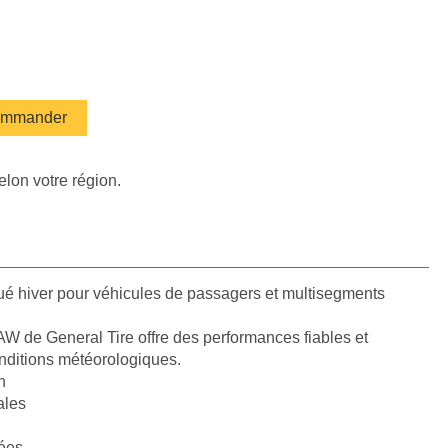
mmander
elon votre région.
é hiver pour véhicules de passagers et multisegments
 de General Tire offre des performances fiables et
onditions météorologiques.
n
ales
ées