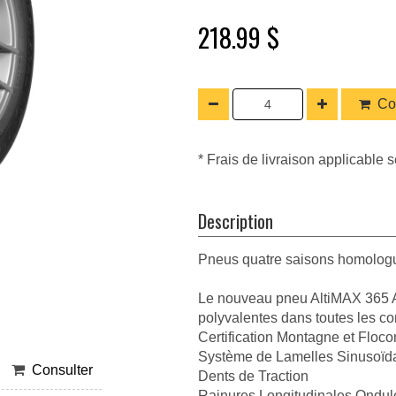
218.99 $
Co
* Frais de livraison applicable s
Description
Pneus quatre saisons homologu
Le nouveau pneu AltiMAX 365 AW
polyvalentes dans toutes les c
Certification Montagne et Floco
Système de Lamelles Sinusoïd
Consulter
Dents de Traction
Rainures Longitudinales Ondul