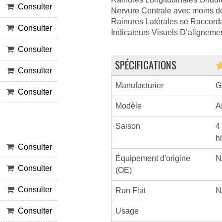
Consulter
Nervure Centrale avec moins d
Rainures Latérales se Raccord
Consulter
Indicateurs Visuels D’aligneme
Consulter
SPÉCIFICATIONS
Consulter
Manufacturier
G
Consulter
Modèle
A
Saison
4
h
Consulter
Équipement d'origine
N
Consulter
(OE)
Consulter
Run Flat
N
Usage
Consulter