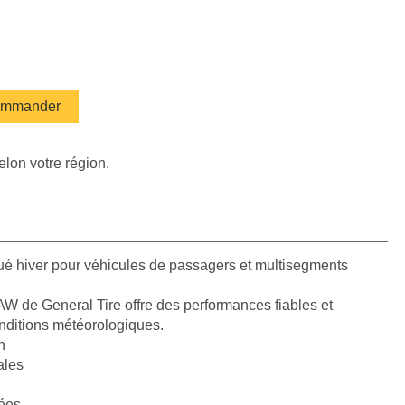
mmander
elon votre région.
é hiver pour véhicules de passagers et multisegments
 de General Tire offre des performances fiables et
onditions météorologiques.
n
ales
ées