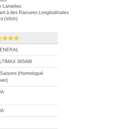
e Lamelles
ant à des Rainures Longitudinales
nt (VAI®)
ENERAL
LTIMAX 365AW
 Saisons (Homologué
iver)
/A
/A