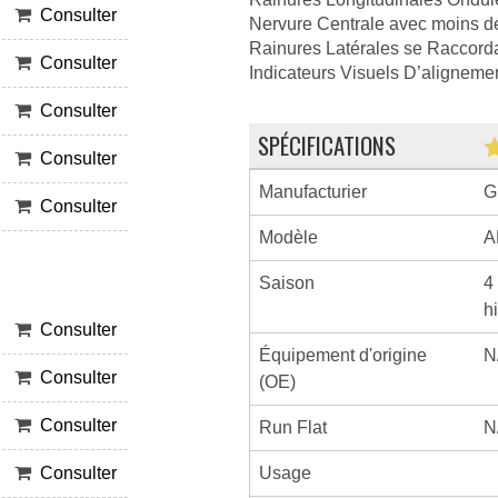
Consulter
Nervure Centrale avec moins d
Rainures Latérales se Raccord
Consulter
Indicateurs Visuels D’aligneme
Consulter
SPÉCIFICATIONS
Consulter
Manufacturier
G
Consulter
Modèle
A
Saison
4
h
Consulter
Équipement d'origine
N
Consulter
(OE)
Consulter
Run Flat
N
Usage
Consulter