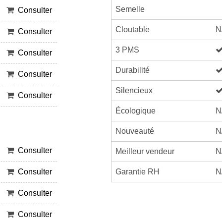
Semelle
Consulter
Cloutable
N
Consulter
3 PMS
Consulter
Durabilité
Consulter
Silencieux
Consulter
Écologique
N
Nouveauté
N
Consulter
Meilleur vendeur
N
Garantie RH
N
Consulter
Consulter
Consulter