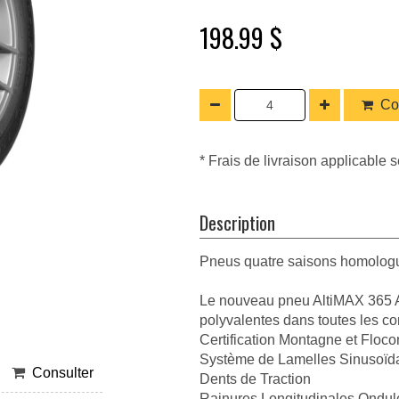
198.99 $
Co
* Frais de livraison applicable s
Description
Pneus quatre saisons homologu
Le nouveau pneu AltiMAX 365 AW
polyvalentes dans toutes les c
Certification Montagne et Floco
Système de Lamelles Sinusoïd
Consulter
Dents de Traction
Rainures Longitudinales Ondul