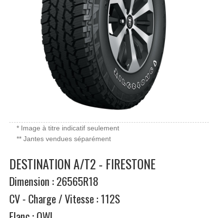
* Image à titre indicatif seulement
** Jantes vendues séparément
DESTINATION A/T2 - FIRESTONE
Dimension : 26565R18
CV - Charge / Vitesse : 112S
Flanc : OWL