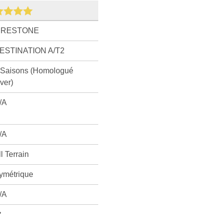
IRESTONE
ESTINATION A/T2
 Saisons (Homologué
iver)
/A
/A
ll Terrain
ymétrique
/A