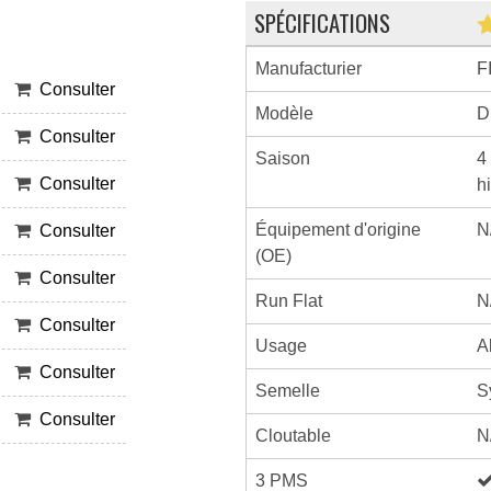
SPÉCIFICATIONS
Manufacturier
F
Consulter
Modèle
D
Consulter
Saison
4
Consulter
h
Équipement d'origine
N
Consulter
(OE)
Consulter
Run Flat
N
Consulter
Usage
A
Consulter
Semelle
S
Consulter
Cloutable
N
3 PMS