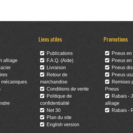
Liens utiles
Promotions
Publications
Pneus en 
 alliage
F.A.Q. (Aide)
Pneus en l
acier
Livraison
Pneus dis
res
Retour de
Pneus us
 mécaniques
marchandise
Remises po
s
Conditions de vente
Pneus
Politique de
Rabais - J
ndre
confidentialité
alliage
Net 30
Rabais - R
Plan du site
English version