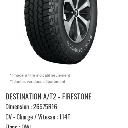
* Image à titre indicatif seulement
** Jantes vendues séparément
DESTINATION A/T2 - FIRESTONE
Dimension : 26575R16
CV - Charge / Vitesse : 114T
Flanc : OWL