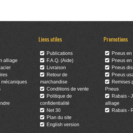
Liens utiles
Promotions
Publications
Pneus en 
 alliage
F.A.Q. (Aide)
Pneus en l
acier
Livraison
Pneus dis
res
Retour de
Pneus us
 mécaniques
marchandise
Remises po
s
Conditions de vente
Pneus
Politique de
Rabais - J
ndre
confidentialité
alliage
Net 30
Rabais - R
Plan du site
English version