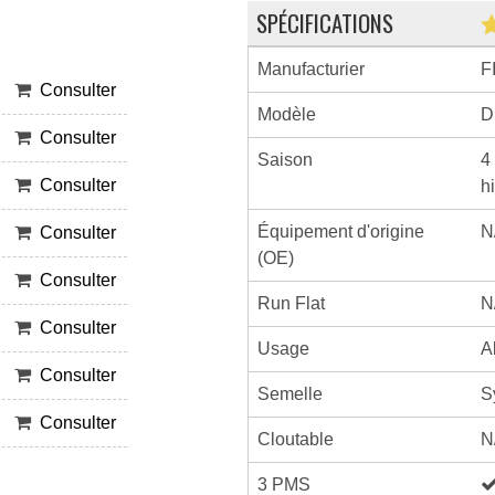
SPÉCIFICATIONS
Manufacturier
F
Consulter
Modèle
D
Consulter
Saison
4
Consulter
h
Équipement d'origine
N
Consulter
(OE)
Consulter
Run Flat
N
Consulter
Usage
A
Consulter
Semelle
S
Consulter
Cloutable
N
3 PMS