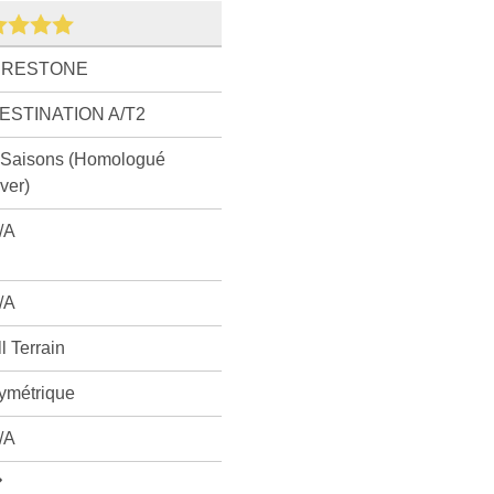
IRESTONE
ESTINATION A/T2
 Saisons (Homologué
iver)
/A
/A
ll Terrain
ymétrique
/A