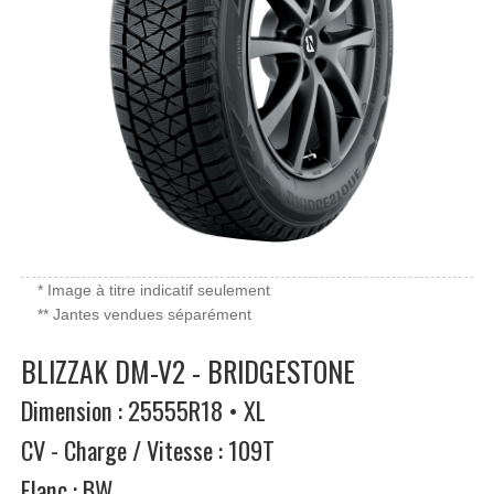
* Image à titre indicatif seulement
** Jantes vendues séparément
BLIZZAK DM-V2 - BRIDGESTONE
Dimension : 25555R18 • XL
CV - Charge / Vitesse : 109T
Flanc : BW