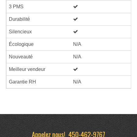
3 PMS
Durabilité
Silencieux
Écologique
N/A
Nouveauté
N/A
Meilleur vendeur
Garantie RH
N/A
Appelez nous!
450-462-9767