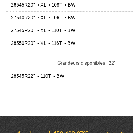
26545R20" • XL • 108T • BW
27540R20" • XL • 106T • BW
27545R20" • XL • 110T • BW
28550R20" • XL • 116T • BW
Grandeurs disponibles : 22"
28545R22" • 110T • BW