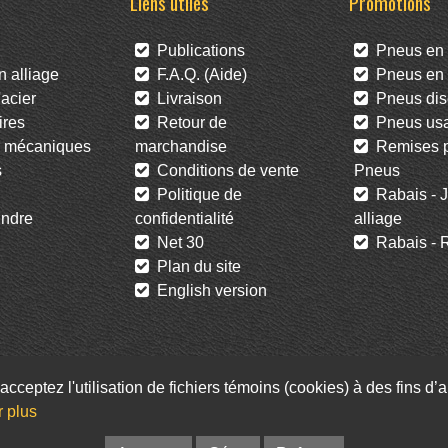
Liens utiles
Promotions
Publications
Pneus en 
 alliage
F.A.Q. (Aide)
Pneus en l
acier
Livraison
Pneus dis
res
Retour de
Pneus us
 mécaniques
marchandise
Remises po
s
Conditions de vente
Pneus
Politique de
Rabais - J
ndre
confidentialité
alliage
Net 30
Rabais - R
Plan du site
English version
acceptez l'utilisation de fichiers témoins (cookies) à des fins d
Facebook
Twitter
Infolettre
r plus