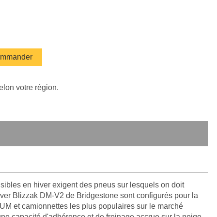
mmander
elon votre région.
isibles en hiver exigent des pneus sur lesquels on doit
iver Blizzak DM-V2 de Bridgestone sont configurés pour la
M et camionnettes les plus populaires sur le marché
 une capacité d'adhérence et de freinage accrue sur la neige