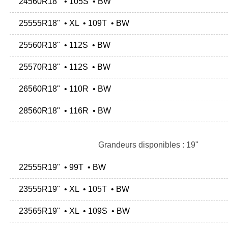
24560R18" • 105S • BW
25555R18" • XL • 109T • BW
25560R18" • 112S • BW
25570R18" • 112S • BW
26560R18" • 110R • BW
28560R18" • 116R • BW
Grandeurs disponibles : 19"
22555R19" • 99T • BW
23555R19" • XL • 105T • BW
23565R19" • XL • 109S • BW