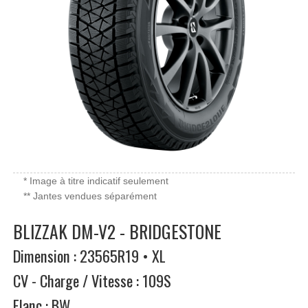
* Image à titre indicatif seulement
** Jantes vendues séparément
BLIZZAK DM-V2 - BRIDGESTONE
Dimension : 23565R19 • XL
CV - Charge / Vitesse : 109S
Flanc : BW