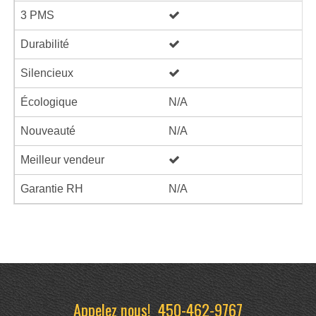
3 PMS
Durabilité
Silencieux
Écologique
N/A
Nouveauté
N/A
Meilleur vendeur
Garantie RH
N/A
Appelez nous!
450-462-9767