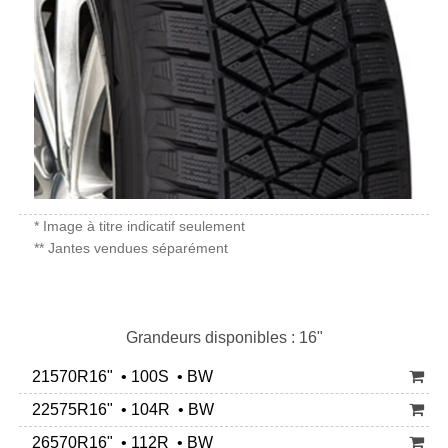
* Image à titre indicatif seulement
** Jantes vendues séparément
Grandeurs disponibles : 16"
21570R16" • 100S • BW
22575R16" • 104R • BW
26570R16" • 112R • BW