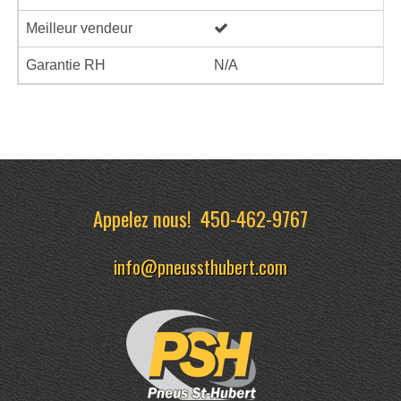
Meilleur vendeur
Garantie RH
N/A
Appelez nous!
450-462-9767
info@pneussthubert.com