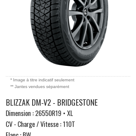
* Image à titre indicatif seulement
** Jantes vendues séparément
BLIZZAK DM-V2 - BRIDGESTONE
Dimension : 26550R19 • XL
CV - Charge / Vitesse : 110T
Flanc : BW