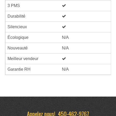
3 PMS
Durabilité
Silencieux
Écologique
N/A
Nouveauté
N/A
Meilleur vendeur
Garantie RH
N/A
Appelez nous!
450-462-9767