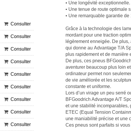
• Une longévité exceptionnelle.
• Une tenue de route optimale su
• Une remarquable garantie de 
Consulter
Grâce à la technologie des lame
mordant pour une traction opti
Consulter
légèrement enneigée. De plus, 
qui donne au Advantage T/A Spor
Consulter
plus rapidement et de manière e
De plus, ces pneus BFGoodrich 
Consulter
aventurer beaucoup plus loin e
ordinateur permet non seulemen
Consulter
de vie améliorée et les sculpt
constante et uniforme.
Consulter
Lors d’un virage un peu serré o
BFGoodrich Advantage A/T Sport
Consulter
et une stabilité incomparables,
Consulter
ETEC (Equal Tension Containmen
une maniabilité précise et une c
Consulter
Ces pneus sont parfaits si vou