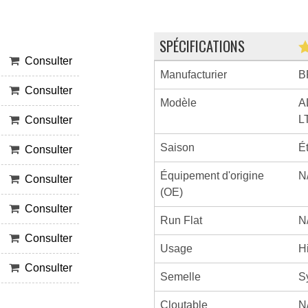
SPÉCIFICATIONS
Consulter
Manufacturier
B
Consulter
Modèle
A
L
Consulter
Saison
É
Consulter
Équipement d'origine
N
Consulter
(OE)
Consulter
Run Flat
N
Consulter
Usage
H
Consulter
Semelle
S
Cloutable
N