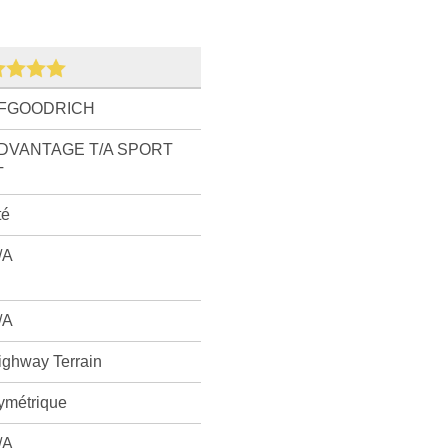
FGOODRICH
DVANTAGE T/A SPORT
T
té
/A
/A
ighway Terrain
ymétrique
/A