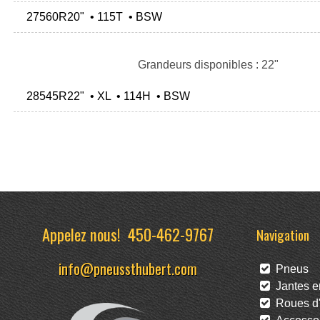
27560R20" • 115T • BSW
Grandeurs disponibles : 22"
28545R22" • XL • 114H • BSW
Appelez nous!
450-462-9767
Navigation
info@pneussthubert.com
Pneus
Jantes en
Roues d'