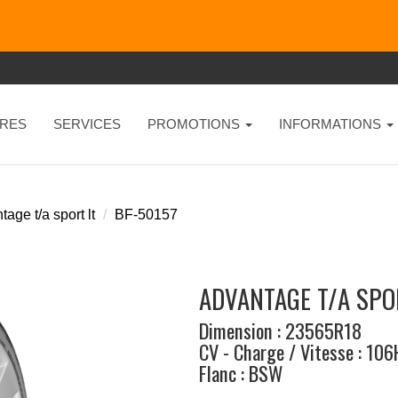
RES
SERVICES
PROMOTIONS
INFORMATIONS
age t/a sport lt
BF-50157
ADVANTAGE T/A SPO
Dimension : 23565R18
CV - Charge / Vitesse : 106
Flanc : BSW