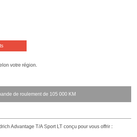
ts
elon votre région.
a bande de roulement de 105 000 KM
ich Advantage T/A Sport LT conçu pour vous offrir :