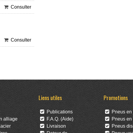
Consulter
Consulter
Liens utiles
Promotions
Publications
Pneus en 
 alliage
F.A.Q. (Aide)
Pneus en l
acier
Livraison
Pneus dis