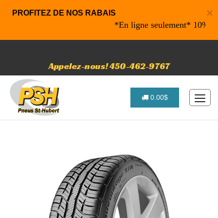
×
PROFITEZ DE NOS RABAIS
*En ligne seulement* 10% de raba
Appelez-nous! 450-462-9767
0.00$