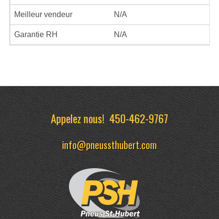
Meilleur vendeur
N/A
Garantie RH
N/A
Appelez nous!
450-462-9767
info@pneussthubert.com