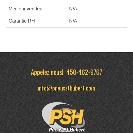
Meilleur vendeur
N/A
Garantie RH
N/A
Appelez nous!
450-462-9767
info@pneussthubert.com