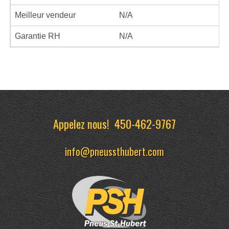
Meilleur vendeur
N/A
Garantie RH
N/A
Appelez nous!
450-462-9767
info@pneussthubert.com