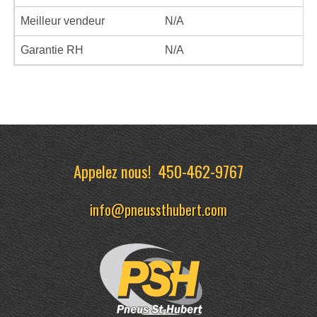
Meilleur vendeur
N/A
Garantie RH
N/A
Appelez nous!
450-462-9767
info@pneussthubert.com