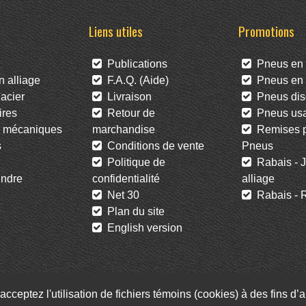
Liens utiles
Promotions
Publications
Pneus en 
 alliage
F.A.Q. (Aide)
Pneus en l
acier
Livraison
Pneus dis
res
Retour de
Pneus us
 mécaniques
marchandise
Remises po
s
Conditions de vente
Pneus
Politique de
Rabais - J
ndre
confidentialité
alliage
Net 30
Rabais - R
Plan du site
English version
acceptez l'utilisation de fichiers témoins (cookies) à des fins d
Facebook
Twitter
Infolettre