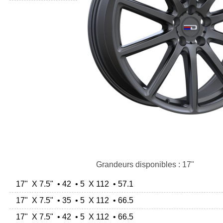
Grandeurs disponibles : 17"
17" X 7.5" • 42 • 5 X 112 • 57.1
17" X 7.5" • 35 • 5 X 112 • 66.5
17" X 7.5" • 42 • 5 X 112 • 66.5