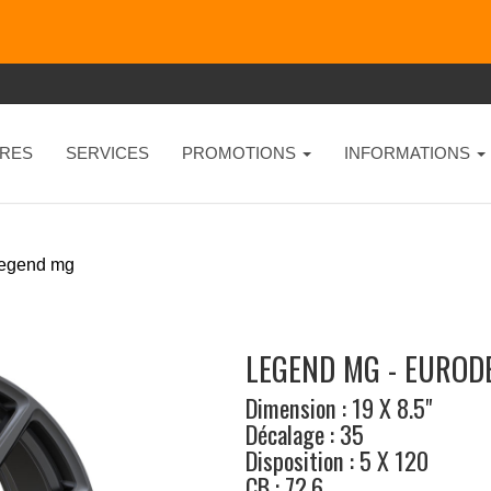
RES
SERVICES
PROMOTIONS
INFORMATIONS
egend mg
LEGEND MG - EUROD
Dimension : 19 X 8.5"
Décalage : 35
Disposition : 5 X 120
CB : 72.6