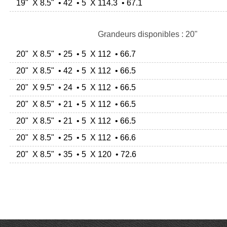
19" X 8.5" • 42 • 5 X 114.3 • 67.1
Grandeurs disponibles : 20"
20" X 8.5" • 25 • 5 X 112 • 66.7
20" X 8.5" • 42 • 5 X 112 • 66.5
20" X 9.5" • 24 • 5 X 112 • 66.5
20" X 8.5" • 21 • 5 X 112 • 66.5
20" X 8.5" • 21 • 5 X 112 • 66.5
20" X 8.5" • 25 • 5 X 112 • 66.6
20" X 8.5" • 35 • 5 X 120 • 72.6