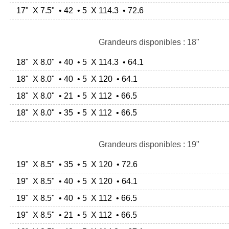
17" X 7.5" • 42 • 5 X 114.3 • 72.6
Grandeurs disponibles : 18"
18" X 8.0" • 40 • 5 X 114.3 • 64.1
18" X 8.0" • 40 • 5 X 120 • 64.1
18" X 8.0" • 21 • 5 X 112 • 66.5
18" X 8.0" • 35 • 5 X 112 • 66.5
Grandeurs disponibles : 19"
19" X 8.5" • 35 • 5 X 120 • 72.6
19" X 8.5" • 40 • 5 X 120 • 64.1
19" X 8.5" • 40 • 5 X 112 • 66.5
19" X 8.5" • 21 • 5 X 112 • 66.5