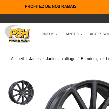
PROFITEZ DE NOS RABAIS
PNEUS
JANTES
ACCESSOI
Accueil
Jantes
Jantes en alliage
Eurodesign
L