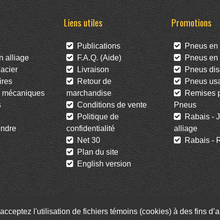
Liens utiles
Promotions
Publications
Pneus en 
 alliage
F.A.Q. (Aide)
Pneus en l
acier
Livraison
Pneus dis
res
Retour de
Pneus us
 mécaniques
marchandise
Remises po
s
Conditions de vente
Pneus
Politique de
Rabais - J
ndre
confidentialité
alliage
Net 30
Rabais - R
Plan du site
English version
acceptez l'utilisation de fichiers témoins (cookies) à des fins d
Facebook
Twitter
Infolettre