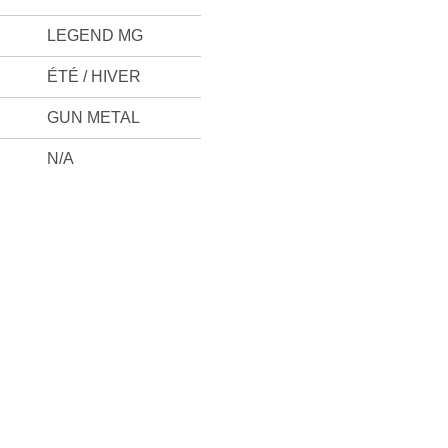
LEGEND MG
ÉTÉ / HIVER
GUN METAL
N/A