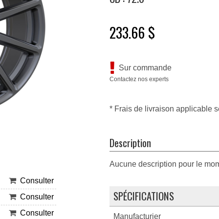
233.66 $
Sur commande
Contactez nos experts
* Frais de livraison applicable s
Description
Aucune description pour le mo
Consulter
SPÉCIFICATIONS
Consulter
Consulter
Manufacturier