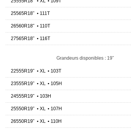
25555R18" • XL • 109T
25565R18" • 111T
26560R18" • 110T
27565R18" • 116T
Grandeurs disponibles : 19"
22555R19" • XL • 103T
23555R19" • XL • 105H
24555R19" • 103H
25550R19" • XL • 107H
26550R19" • XL • 110H