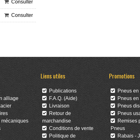
Consulter
Consulter
Liens utiles
Promotions
Publications
Pneus en 
 alliage
F.A.Q. (Aide)
Pneus en l
acier
Livraison
Pneus dis
res
Retour de
Pneus us
 mécaniques
marchandise
Remises po
s
Conditions de vente
Pneus
Politique de
Rabais - J