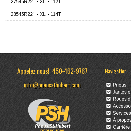
27545R22" • XL • 112T
28545R22" • XL • 114T
Appelez nous!
450-462-9767
Navigation
info@pneussthubert.com
Pneus
Jantes en
Roues d'
Accessoi
Services
À propo
Carrière