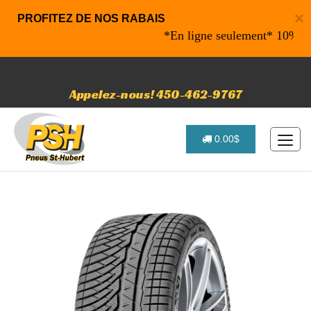
×
PROFITEZ DE NOS RABAIS
*En ligne seulement* 10% de raba
Appelez-nous! 450-462-9767
0.00$