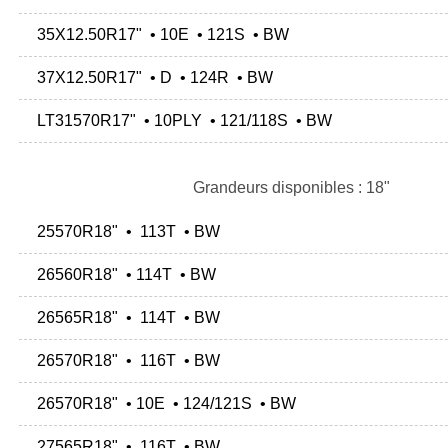
35X12.50R17" • 10E • 121S • BW
37X12.50R17" • D • 124R • BW
LT31570R17" • 10PLY • 121/118S • BW
Grandeurs disponibles : 18"
25570R18" • 113T • BW
26560R18" • 114T • BW
26565R18" • 114T • BW
26570R18" • 116T • BW
26570R18" • 10E • 124/121S • BW
27565R18" • 116T • BW