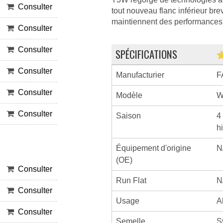
Consulter
tout nouveau flanc inférieur bre
maintiennent des performances e
Consulter
Consulter
SPÉCIFICATIONS
Consulter
Manufacturier
F
Consulter
Modèle
W
Consulter
Saison
4
h
Équipement d'origine
N
(OE)
Consulter
Run Flat
N
Consulter
Usage
A
Consulter
Semelle
S