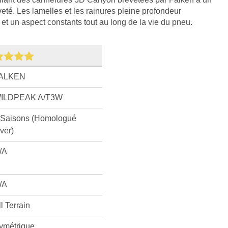
veté. Les lamelles et les rainures pleine profondeur
t un aspect constants tout au long de la vie du pneu.
ALKEN
ILDPEAK A/T3W
 Saisons (Homologué
iver)
/A
/A
ll Terrain
ymétrique