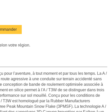
mmander
elon votre région.
pour l'aventure, à tout moment et par tous les temps. La A /
route agressive à une conduite sur terrain accidenté sans
e conception de bande de roulement optimisée associée à
t en silice permet à l'A / T3W de se distinguer dans trois
 performance sur sol mouillé. Conçu pour les conditions de
 / T3W est homologué par la Rubber Manufacturers
hree Peak Mountain Snow Flake (3PMSF). La technologie A /
llant des cannelures 3D Canyon brevetées par Falken à un