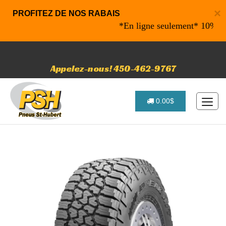
×
PROFITEZ DE NOS RABAIS
*En ligne seulement* 10% de raba
Appelez-nous! 450-462-9767
0.00$