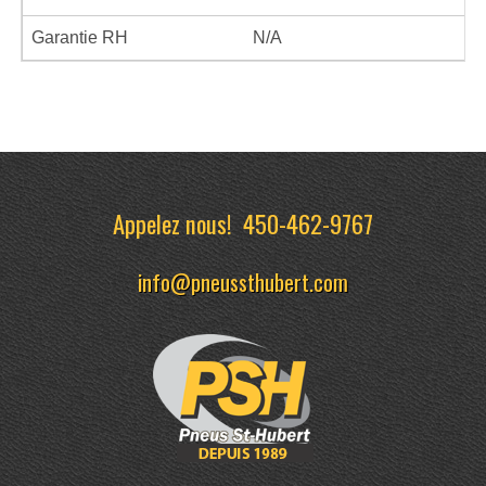
Garantie RH
N/A
Appelez nous!
450-462-9767
info@pneussthubert.com