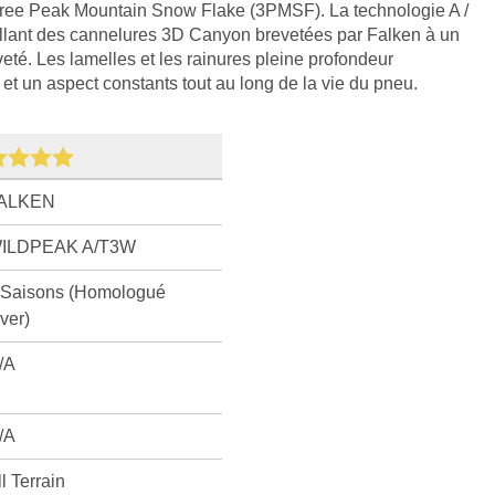
hree Peak Mountain Snow Flake (3PMSF). La technologie A /
llant des cannelures 3D Canyon brevetées par Falken à un
veté. Les lamelles et les rainures pleine profondeur
t un aspect constants tout au long de la vie du pneu.
ALKEN
ILDPEAK A/T3W
 Saisons (Homologué
iver)
/A
/A
ll Terrain