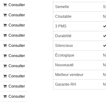
Consulter
Semelle
S
Consulter
Cloutable
N
Consulter
3 PMS
Consulter
Durabilité
Silencieux
Consulter
Écologique
N
Consulter
Nouveauté
N
Consulter
Meilleur vendeur
N
Consulter
Garantie RH
N
Consulter
Consulter