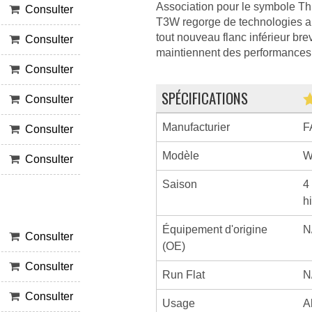
Association pour le symbole T
Consulter
T3W regorge de technologies a
tout nouveau flanc inférieur bre
Consulter
maintiennent des performances e
Consulter
SPÉCIFICATIONS
Consulter
Manufacturier
F
Consulter
Modèle
W
Consulter
Saison
4
h
Équipement d'origine
N
Consulter
(OE)
Consulter
Run Flat
N
Consulter
Usage
A