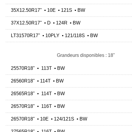
35X12.50R17" • 10E • 121S • BW
37X12.50R17" • D • 124R • BW
LT31570R17" • 10PLY • 121/118S • BW
Grandeurs disponibles : 18"
25570R18" • 113T • BW
26560R18" • 114T • BW
26565R18" • 114T • BW
26570R18" • 116T • BW
26570R18" • 10E • 124/121S • BW
27565R18" • 116T • BW