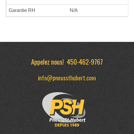
Garantie RH
N/A
Appelez nous!
450-462-9767
info@pneussthubert.com