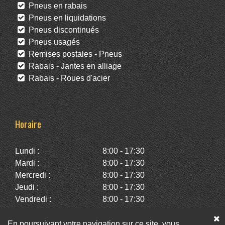
Pneus en rabais
Pneus en liquidations
Pneus discontinués
Pneus usagés
Remises postales - Pneus
Rabais - Jantes en alliage
Rabais - Roues d'acier
Horaire
Lundi :
8:00 - 17:30
Mardi :
8:00 - 17:30
Mercredi :
8:00 - 17:30
Jeudi :
8:00 - 17:30
Vendredi :
8:00 - 17:30
Samedi :
10:00 - 14:00
Dimanche :
Fermé
En poursuivant votre navigation sur ce site, vous