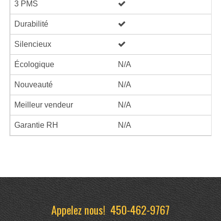
3 PMS
Durabilité
Silencieux
Écologique
N/A
Nouveauté
N/A
Meilleur vendeur
N/A
Garantie RH
N/A
Appelez nous!
450-462-9767