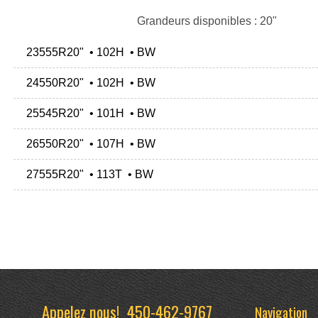
Grandeurs disponibles : 20"
23555R20" • 102H • BW
24550R20" • 102H • BW
25545R20" • 101H • BW
26550R20" • 107H • BW
27555R20" • 113T • BW
Appelez nous!
450-462-9767
Navigation