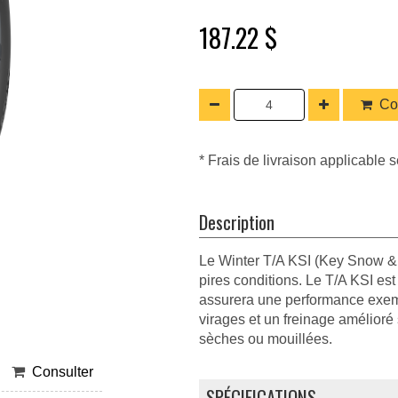
187.22 $
Co
* Frais de livraison applicable s
Description
Le Winter T/A KSI (Key Snow & 
pires conditions. Le T/A KSI e
assurera une performance exempl
virages et un freinage amélioré s
sèches ou mouillées.
Consulter
SPÉCIFICATIONS