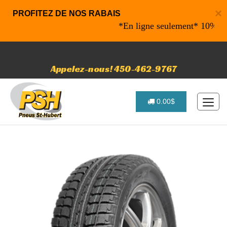
×
PROFITEZ DE NOS RABAIS
*En ligne seulement* 10% de raba
Appelez-nous! 450-462-9767
0.00$