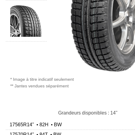
* Image à titre indicatif seulement
** Jantes vendues séparément
Grandeurs disponibles : 14"
17565R14" • 82H • BW
17570R14" • 84T • BW