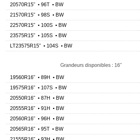
20570R15" • 96T • BW
21570R15" • 98S • BW
22570R15" • 100S • BW
23575R15" • 105S • BW
LT23575R15" • 104S • BW
Grandeurs disponibles : 16"
19560R16" • 89H • BW
19575R16" • 107S • BW
20550R16" • 87H • BW
20555R16" • 91H • BW
20560R16" • 96H • BW
20565R16" • 95T • BW
21555R16" • 93H • BW