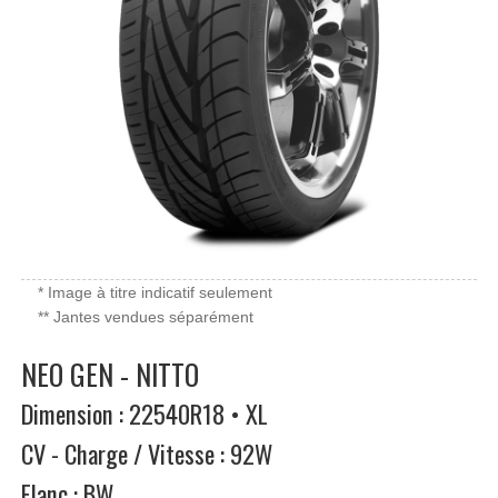
* Image à titre indicatif seulement
** Jantes vendues séparément
NEO GEN - NITTO
Dimension : 22540R18 • XL
CV - Charge / Vitesse : 92W
Flanc : BW