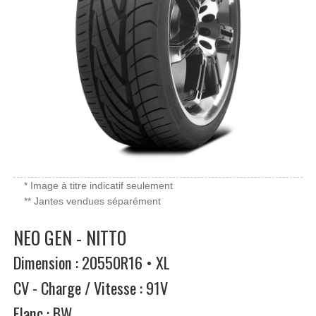
* Image à titre indicatif seulement
** Jantes vendues séparément
NEO GEN - NITTO
Dimension : 20550R16 • XL
CV - Charge / Vitesse : 91V
Flanc : BW