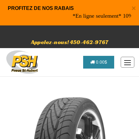
×
PROFITEZ DE NOS RABAIS
*En ligne seulement* 10% de raba
Appelez-nous! 450-462-9767
0.00$