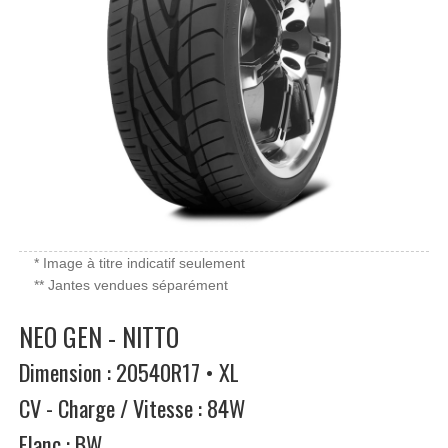
* Image à titre indicatif seulement
** Jantes vendues séparément
NEO GEN - NITTO
Dimension : 20540R17 • XL
CV - Charge / Vitesse : 84W
Flanc : BW