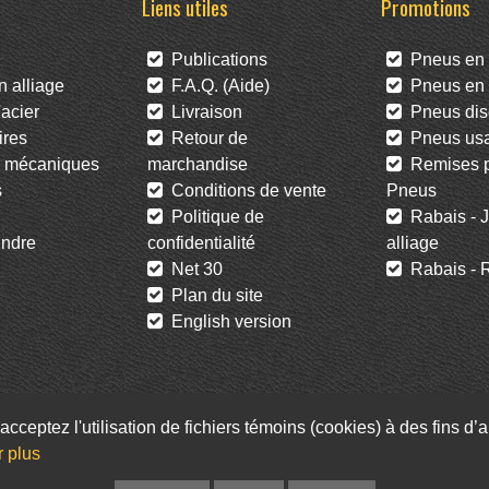
Liens utiles
Promotions
Publications
Pneus en 
 alliage
F.A.Q. (Aide)
Pneus en l
acier
Livraison
Pneus dis
res
Retour de
Pneus us
 mécaniques
marchandise
Remises po
s
Conditions de vente
Pneus
Politique de
Rabais - J
ndre
confidentialité
alliage
Net 30
Rabais - R
Plan du site
English version
acceptez l'utilisation de fichiers témoins (cookies) à des fins d
Facebook
Twitter
Infolettre
r plus