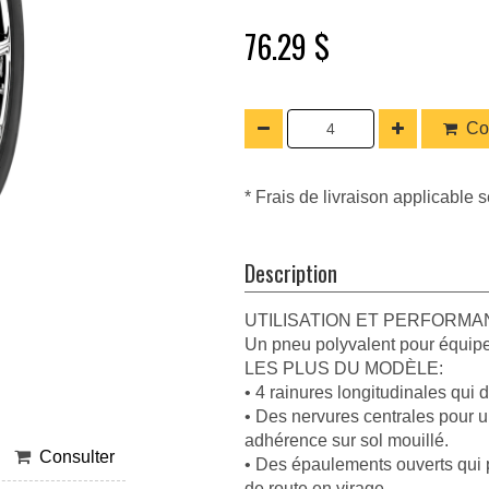
76.29 $
Co
* Frais de livraison applicable s
Description
UTILISATION ET PERFORM
Un pneu polyvalent pour équiper
LES PLUS DU MODÈLE:
• 4 rainures longitudinales qui 
• Des nervures centrales pour u
adhérence sur sol mouillé.
Consulter
• Des épaulements ouverts qui p
de route en virage.