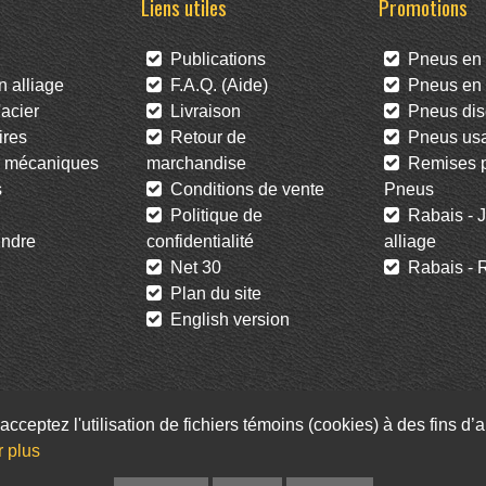
Liens utiles
Promotions
Publications
Pneus en 
 alliage
F.A.Q. (Aide)
Pneus en l
acier
Livraison
Pneus dis
res
Retour de
Pneus us
 mécaniques
marchandise
Remises po
s
Conditions de vente
Pneus
Politique de
Rabais - J
ndre
confidentialité
alliage
Net 30
Rabais - R
Plan du site
English version
acceptez l'utilisation de fichiers témoins (cookies) à des fins d
Facebook
Twitter
Infolettre
r plus