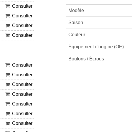
Consulter
Modèle
Consulter
Saison
Consulter
Couleur
Consulter
Équipement d'origine (OE)
Boulons / Écrous
Consulter
Consulter
Consulter
Consulter
Consulter
Consulter
Consulter