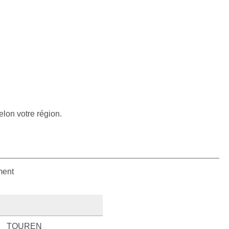
elon votre région.
ment
TOUREN