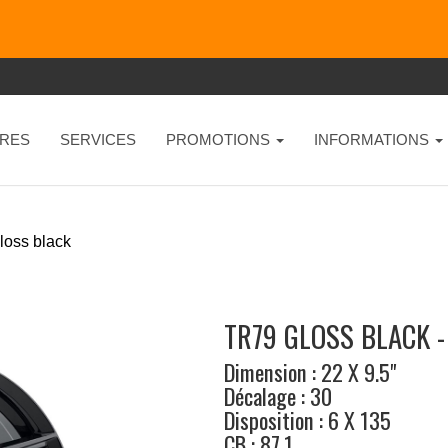
RES
SERVICES
PROMOTIONS
INFORMATIONS
loss black
TR79 GLOSS BLACK 
Dimension : 22 X 9.5"
Décalage : 30
Disposition : 6 X 135
CB : 87.1