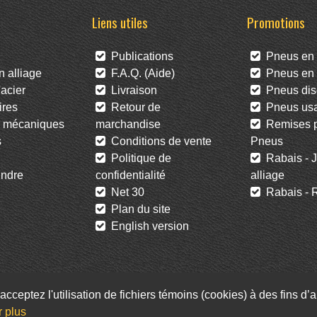
Liens utiles
Promotions
Publications
Pneus en 
 alliage
F.A.Q. (Aide)
Pneus en l
acier
Livraison
Pneus dis
res
Retour de
Pneus us
 mécaniques
marchandise
Remises po
s
Conditions de vente
Pneus
Politique de
Rabais - J
ndre
confidentialité
alliage
Net 30
Rabais - R
Plan du site
English version
acceptez l'utilisation de fichiers témoins (cookies) à des fins d
Facebook
Twitter
Infolettre
r plus