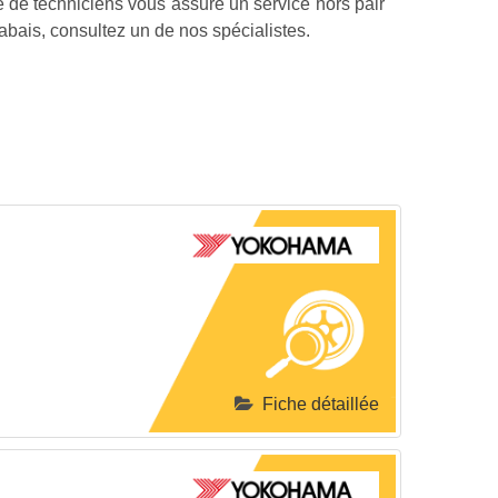
e de techniciens vous assure un service hors pair
abais, consultez un de nos spécialistes.
Fiche détaillée