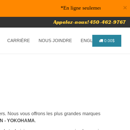
×
*En ligne seulement* 10% de rabais s
Appelez-nous! 450-462-9767
CARRIÈRE
NOUS JOINDRE
ENGLISH
0.00$
riers. Nous vous offrons les plus grandes marques
IN - YOKOHAMA
.