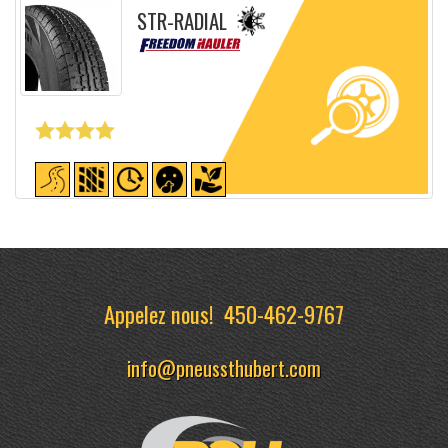
STR-RADIAL
Fiche détaillée
Appelez nous!
450-462-9767
info@pneussthubert.com