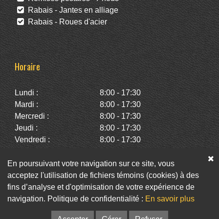
Rabais - Jantes en alliage
Rabais - Roues d'acier
Horaire
Lundi :
8:00 - 17:30
Mardi :
8:00 - 17:30
Mercredi :
8:00 - 17:30
Jeudi :
8:00 - 17:30
Vendredi :
8:00 - 17:30
Samedi :
10:00 - 14:00
Dimanche :
Fermé
En poursuivant votre navigation sur ce site, vous
acceptez l'utilisation de fichiers témoins (cookies) à des
fins d’analyse et d'optimisation de votre expérience de
Facebook
Twitter
Infolettre
navigation. Politique de confidentialité :
En savoir plus
© Pneus St-Hubert • Web :
Option PME