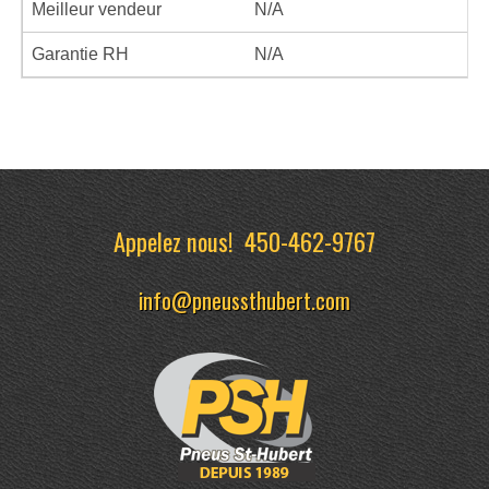
Meilleur vendeur
N/A
Garantie RH
N/A
Appelez nous!
450-462-9767
info@pneussthubert.com