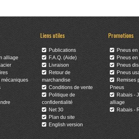
Liens utiles
Promotions
Publications
Pneus en 
 alliage
F.A.Q. (Aide)
Pneus en l
acier
Livraison
Pneus dis
res
Retour de
Pneus us
 mécaniques
marchandise
Remises po
s
Conditions de vente
Pneus
Politique de
Rabais - J
ndre
confidentialité
alliage
Net 30
Rabais - R
Plan du site
English version