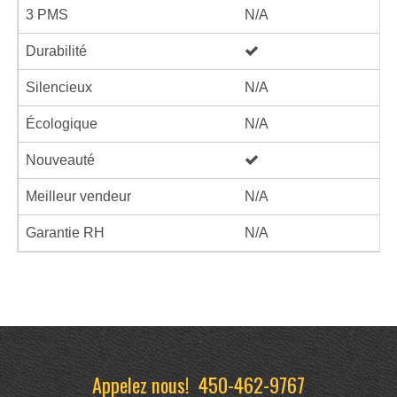
3 PMS
N/A
Durabilité
Silencieux
N/A
Écologique
N/A
Nouveauté
Meilleur vendeur
N/A
Garantie RH
N/A
Appelez nous!
450-462-9767