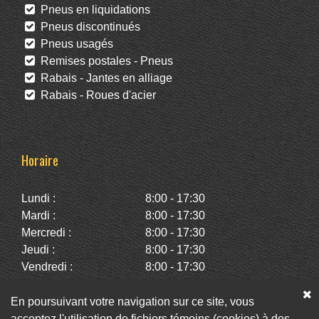
Pneus en liquidations
Pneus discontinués
Pneus usagés
Remises postales - Pneus
Rabais - Jantes en alliage
Rabais - Roues d'acier
Horaire
Lundi :
8:00 - 17:30
Mardi :
8:00 - 17:30
Mercredi :
8:00 - 17:30
Jeudi :
8:00 - 17:30
Vendredi :
8:00 - 17:30
Samedi :
10:00 - 14:00
Dimanche :
Fermé
En poursuivant votre navigation sur ce site, vous
acceptez l'utilisation de fichiers témoins (cookies) à des