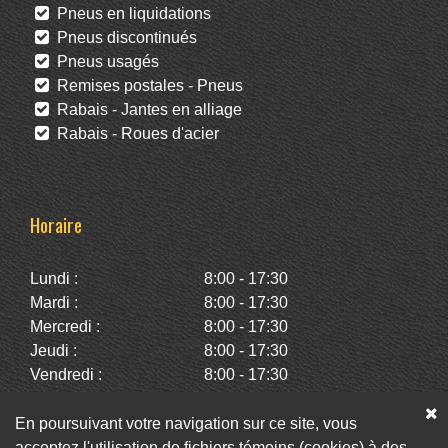
Pneus en liquidations
Pneus discontinués
Pneus usagés
Remises postales - Pneus
Rabais - Jantes en alliage
Rabais - Roues d'acier
Horaire
Lundi :
8:00 - 17:30
Mardi :
8:00 - 17:30
Mercredi :
8:00 - 17:30
Jeudi :
8:00 - 17:30
Vendredi :
8:00 - 17:30
Samedi :
10:00 - 14:00
Dimanche :
Fermé
En poursuivant votre navigation sur ce site, vous
acceptez l'utilisation de fichiers témoins (cookies) à des